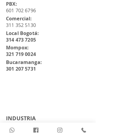
PBX:
601 702 6796
Comercial:
311 352 5130
Local Bogotá:
314 473 7205
Mompox:
321 719 0024
Bucaramanga:
301 207 5731
INDUSTRIA
- Alimentos