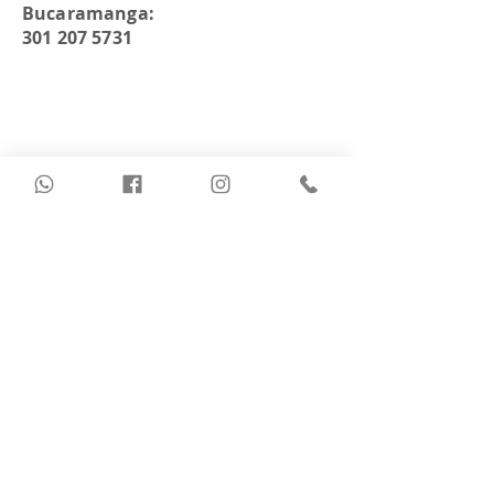
Bucaramanga:
301 207 5731
INDUSTRIA
- Alimentos
- Aseo y Tratamiento de agua
- Cosmetica
- Esencias y Perfumería Fina
- Farmacéutica
- Textil