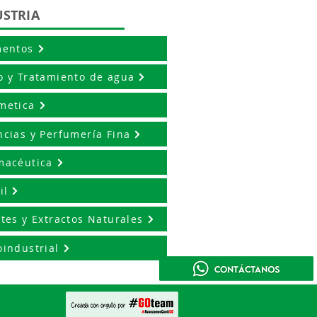
USTRIA
mentos
o y Tratamiento de agua
metica
ncias y Perfumería Fina
macéutica
il
ites y Extractos Naturales
oindustrial