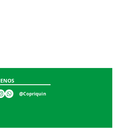
UENOS
@Copriquin