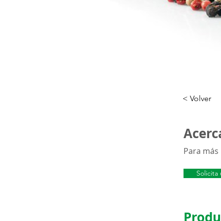
< Volver
Acerca
Para más 
Solicit
Produ