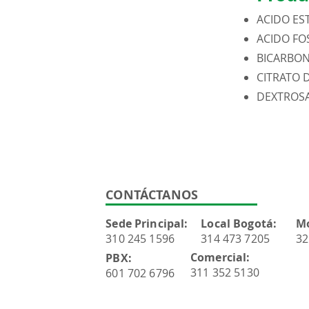
ACIDO ES
ACIDO FO
BICARBON
CITRATO 
DEXTROS
CONTÁCTANOS
Sede Principal:
Local Bogotá:
M
310 245 1596
314 473 7205
32
Comercial:
PBX:
311 352 5130
601 702 6796