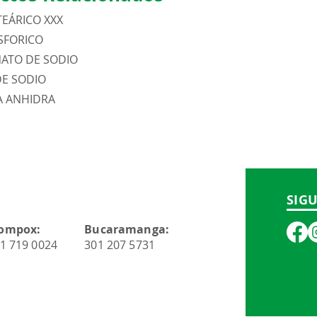
TEÁRICO XXX
SFORICO
ATO DE SODIO
DE SODIO
A ANHIDRA
SIG
ompox:
Bucaramanga:
1 719 0024
301 207 5731