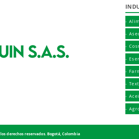
IND
- Ali
- Ase
- Cos
- Ese
- Far
- Text
- Ace
- Agr
 los derechos reservados. Bogotá, Colombia