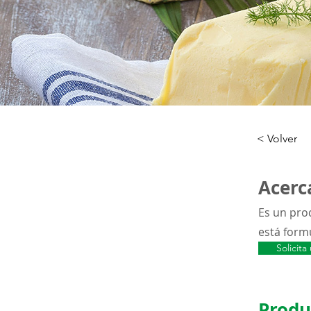
< Volver
Acerca
Es un prod
está form
Solicit
Produ