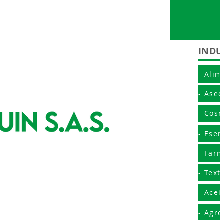
IND
- Ali
- Ase
- Cos
- Ese
- Far
- Text
- Ace
- Agr