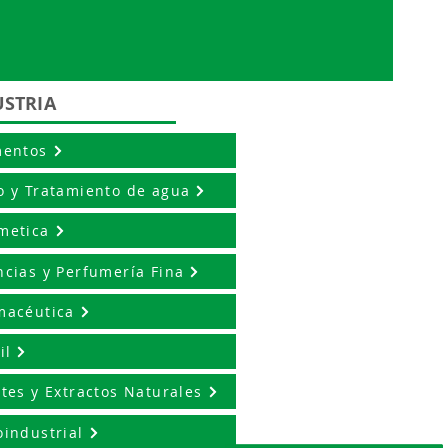
USTRIA
mentos
o y Tratamiento de agua
metica
ncias y Perfumería Fina
macéutica
il
ites y Extractos Naturales
oindustrial