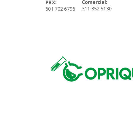
Comercial:
PBX:
311 352 5130
601 702 6796