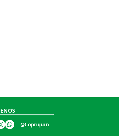
UENOS
@Copriquin